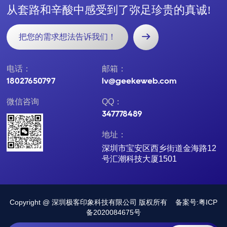
从
套
路
和
辛
酸
中
感
受
到
了
弥
足
珍
贵
的
真
诚
!
把您的需求想法告诉我们！
电话：
邮箱：
18027650797
lv@geekeweb.com
微信咨询
QQ：
347778489
地址：
深圳市宝安区西乡街道金海路12
号汇潮科技大厦1501
Copyright @ 深圳极客印象科技有限公司 版权所有
备案号:粤ICP
备2020084675号