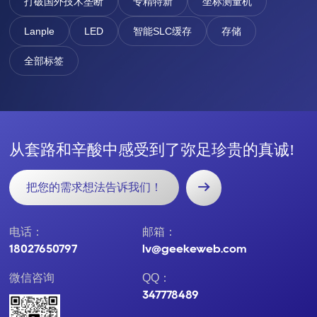
打破国外技术垄断
专精特新
坐标测量机
Lanple
LED
智能SLC缓存
存储
全部标签
从
套
路
和
辛
酸
中
感
受
到
了
弥
足
珍
贵
的
真
诚
!
把您的需求想法告诉我们！
电话：
邮箱：
18027650797
lv@geekeweb.com
微信咨询
QQ：
347778489