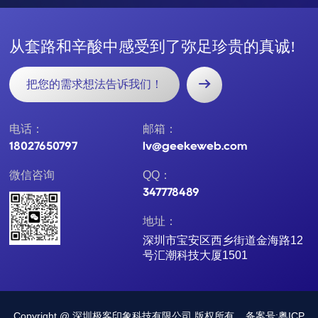
从
套
路
和
辛
酸
中
感
受
到
了
弥
足
珍
贵
的
真
诚
!
把您的需求想法告诉我们！
电话：
邮箱：
18027650797
lv@geekeweb.com
微信咨询
QQ：
347778489
地址：
深圳市宝安区西乡街道金海路12
号汇潮科技大厦1501
Copyright @ 深圳极客印象科技有限公司 版权所有
备案号:粤ICP