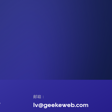
邮箱：
7
lv@geekeweb.com