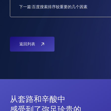
下一篇:百度搜索排序较重要的几个因素
返回列表
从
套
路
和
辛
酸
中
感
受
到
了
弥
足
珍
贵
的