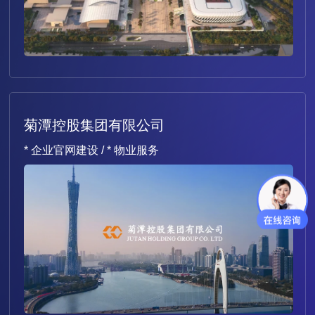
菊潭控股集团有限公司
* 企业官网建设
/ * 物业服务