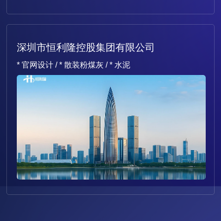
深圳市恒利隆控股集团有限公司
* 官网设计
/ * 散装粉煤灰
/ * 水泥