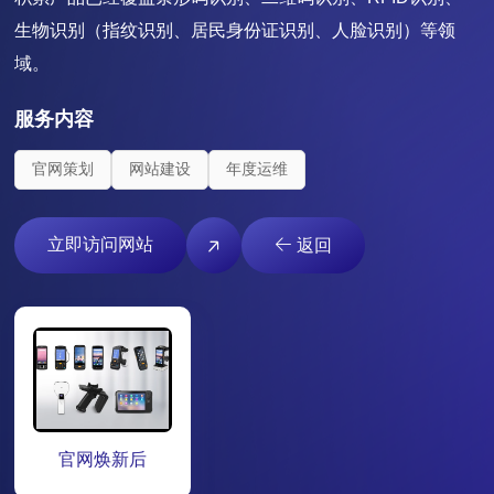
生物识别（指纹识别、居民身份证识别、人脸识别）等领
域。
服务内容
官网策划
网站建设
年度运维
立即访问网站
返回
官网焕新后