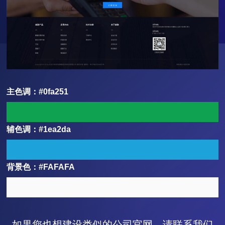
主色调：#0fa251
辅色调：#1ea2da
背景色：#FAFAFA
如果您也想建设类似的公司官网，请联系我们